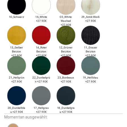
10_Schwarz
16_White
03_White
29_Antik Weiß
+27.90€
Washed
+27.90€
+27.90€
13_Gelber
14_Roter
12_Grüner
11_Grauer
Beizon
Beizton
Beizton
Beizton
+27.90€
+27.90€
+27.90€
+27.90€
21_Hellgrün
22_Dunkelgrü
23_Bordeaux
19_Hellblau
+27.90€
n +27.90€
+27.90€
+27.90€
20_Dunkelbla
17_Hellgrau
18_Dunkelgra
u +27.90€
+27.90€
u +27.90€
Momentan ausgewählt: