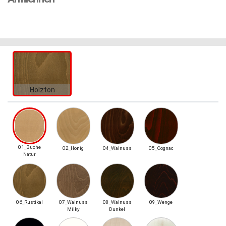
Holzton
01_Buche
02_Honig
04_Walnuss
05_Cognac
Natur
06_Rustikal
07_Walnuss
08_Walnuss
09_Wenge
Milky
Dunkel