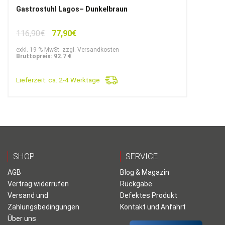
Gastrostuhl Lagos– Dunkelbraun
Ursprünglicher
Aktueller
116,90
€
77,90
€
Preis
Preis
exkl. 19 % MwSt. zzgl. Versandkosten
war:
ist:
Bruttopreis: 92.7 €
116,90€
77,90€.
Lieferzeit:
ca. 2-4 Werktage
SHOP
SERVICE
AGB
Blog & Magazin
Vertrag widerrufen
Rückgabe
Versand und
Defektes Produkt
Zahlungsbedingungen
Kontakt und Anfahrt
Über uns