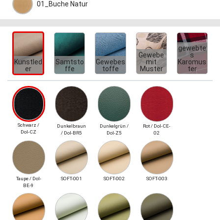
01_Buche Natur
gewebte
Gewebe
s
Kunstled
Samtsto
Gewebes
mit
Karomus
er
ffe
toffe
Muster
ter
Schwarz /
Dunkelbraun
Dunkelgrün /
Rot / Dol-CE-
Dol-CZ
/ Dol-BR5
Dol-Z5
02
Taupe / Dol-
SOFT-001
SOFT-002
SOFT-003
BE-9