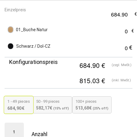
Einzelpreis
01_Buche Natur
Schwarz / Dol-CZ
Konfigurationspreis
(zzgl. MwSt.)
(inkl. MwSt.)
1 - 49
pieces
50 - 99 pieces
100+ pieces
582,17
€
513,68
€
684,90
€
(15% off)
(25% off)
Fameg
Designer