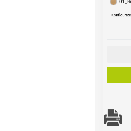
01_B
Konfigurati
Gastro
Stuhl
|
Simple
|
Eichenholz
Menge