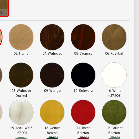
n
02_Honig
04_Walnuss
05_Cognac
06_Rustikal
08_Walnuss
09_Wenge
10_Schwarz
16_White
Dunkel
+27.90€
29_Antik Weiß
13_Gelber
14_Roter
12_Grüner
+27.90€
Beizon
Beizton
Beizton
+27.90€
+27.90€
+27.90€