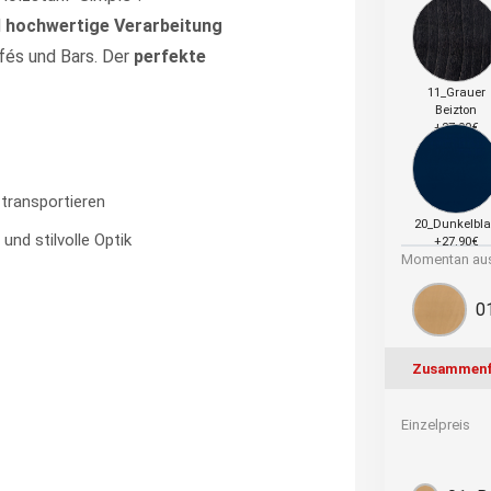
d
hochwertige Verarbeitung
fés und Bars. Der
perfekte
11_Grauer
Beizton
+27.90€
 transportieren
20_Dunkelbl
und stilvolle Optik
+27.90€
Momentan aus
0
Zusammenf
Einzelpreis