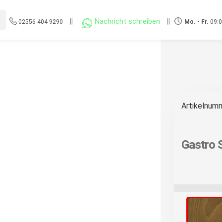
||
Nachricht schreiben
||
02556 404 9290
Mo. - Fr.
09:0
Artikelnum
Gastro S