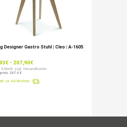
 Designer Gastro Stuhl | Cleo | A-1605
93
€
-
207,90
€
9 % MwSt. zzgl. Versandkosten
reis: 247.4 €
eit:
ca. 4-6 Wochen