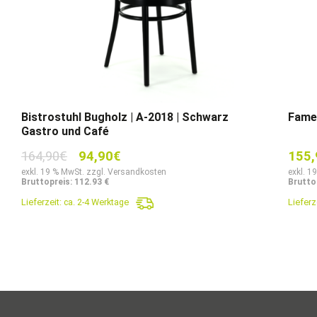
Bistrostuhl Bugholz | A-2018 | Schwarz
Fameg
Gastro und Café
Ursprünglicher
Aktueller
164,90
€
94,90
€
155,
Preis
Preis
exkl. 19 % MwSt. zzgl. Versandkosten
exkl. 1
Bruttopreis: 112.93 €
Bruttop
war:
ist:
Lieferzeit:
ca. 2-4 Werktage
Lieferz
164,90€
94,90€.