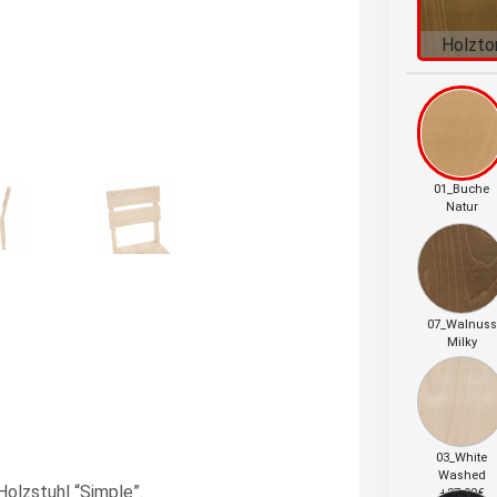
Holzto
01_Buche
Natur
07_Walnuss
Milky
03_White
Washed
olzstuhl “Simple”.
+27.90€