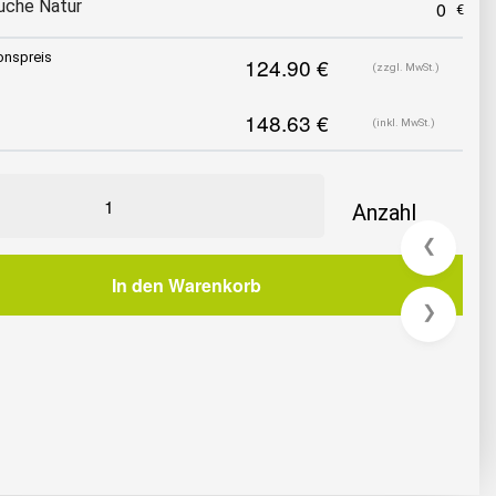
uche Natur
onspreis
(zzgl. MwSt.)
(inkl. MwSt.)
❮
In den Warenkorb
❯