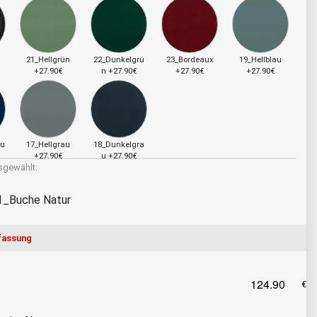
21_Hellgrün
22_Dunkelgrü
23_Bordeaux
19_Hellblau
+27.90€
n +27.90€
+27.90€
+27.90€
au
17_Hellgrau
18_Dunkelgra
+27.90€
u +27.90€
gewählt:
1_Buche Natur
assung