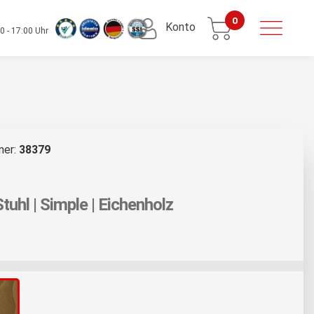
0
Konto
0 - 17:00 Uhr
mer:
38379
tuhl | Simple | Eichenholz