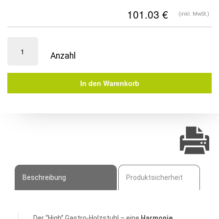
(inkl. MwSt.)
Gastro
Stuhl
|
Queens
In den Warenkorb
Menge
Beschreibung
Produktsicherheit
Der “High” Gastro-Holzstuhl – eine
Harmonie