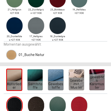
21_Hellgrün
22_Dunkelgrü
23_Bordeaux
19_Hellblau
+27.90€
n +27.90€
+27.90€
+27.90€
20_Dunkelbla
17_Hellgrau
18_Dunkelgra
u +27.90€
+27.90€
u +27.90€
Momentan ausgewählt:
01_Buche Natur
gewebte
Gewebe
s
Kunstled
Samtsto
Gewebes
mit
Karomus
er
ffe
toffe
Muster
ter