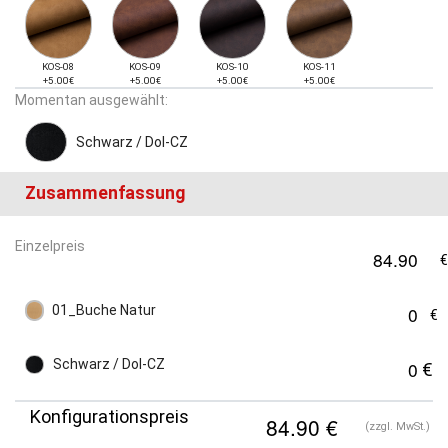
KOS-08
KOS-09
KOS-10
KOS-11
+5.00€
+5.00€
+5.00€
+5.00€
Momentan ausgewählt:
Schwarz / Dol-CZ
Zusammenfassung
Einzelpreis
01_Buche Natur
Schwarz / Dol-CZ
Konfigurationspreis
(zzgl. MwSt.)