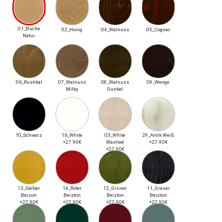
01_Buche
02_Honig
04_Walnuss
05_Cognac
Natur
06_Rustikal
07_Walnuss
08_Walnuss
09_Wenge
Milky
Dunkel
10_Schwarz
16_White
03_White
29_Antik Weiß
+27.90€
Washed
+27.90€
+27.90€
13_Gelber
14_Roter
12_Grüner
11_Grauer
Beizon
Beizton
Beizton
Beizton
+27.90€
+27.90€
+27.90€
+27.90€