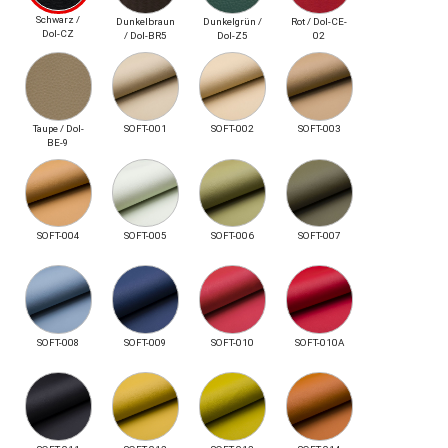
Schwarz /
Dunkelbraun
Dunkelgrün /
Rot / Dol-CE-
Dol-CZ
/ Dol-BR5
Dol-Z5
02
Taupe / Dol-
SOFT-001
SOFT-002
SOFT-003
BE-9
SOFT-004
SOFT-005
SOFT-006
SOFT-007
SOFT-008
SOFT-009
SOFT-010
SOFT-010A