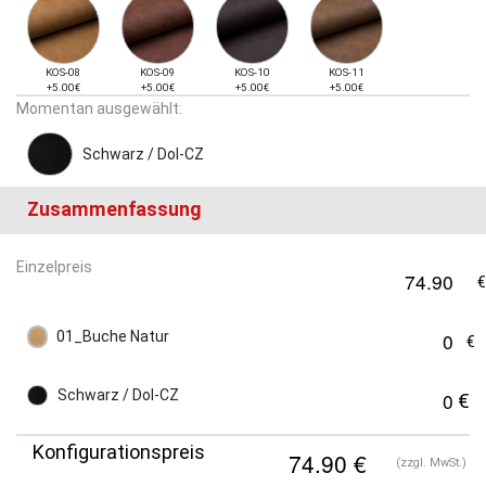
KOS-08
KOS-09
KOS-10
KOS-11
+5.00€
+5.00€
+5.00€
+5.00€
Momentan ausgewählt:
Schwarz / Dol-CZ
Zusammenfassung
Einzelpreis
01_Buche Natur
Schwarz / Dol-CZ
Konfigurationspreis
(zzgl. MwSt.)