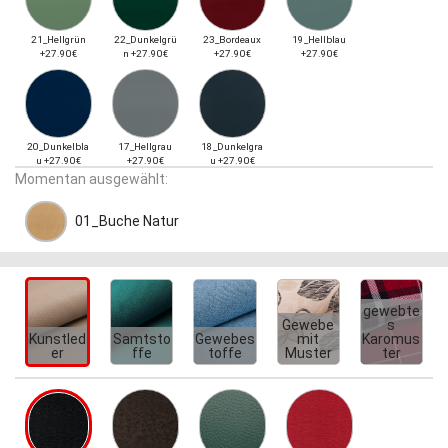
21_Hellgrün
22_Dunkelgrü
23_Bordeaux
19_Hellblau
+27.90€
n +27.90€
+27.90€
+27.90€
20_Dunkelbla
17_Hellgrau
18_Dunkelgra
u +27.90€
+27.90€
u +27.90€
Momentan ausgewählt:
01_Buche Natur
gewebte
Gewebe
s
Kunstled
Samtsto
Gewebes
mit
Karomus
er
ffe
toffe
Muster
ter