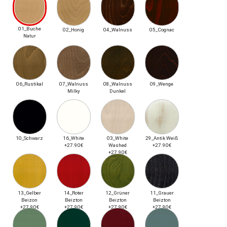
01_Buche
02_Honig
04_Walnuss
05_Cognac
Natur
06_Rustikal
07_Walnuss
08_Walnuss
09_Wenge
Milky
Dunkel
10_Schwarz
16_White
03_White
29_Antik Weiß
+27.90€
Washed
+27.90€
+27.90€
13_Gelber
14_Roter
12_Grüner
11_Grauer
Beizon
Beizton
Beizton
Beizton
+27.90€
+27.90€
+27.90€
+27.90€