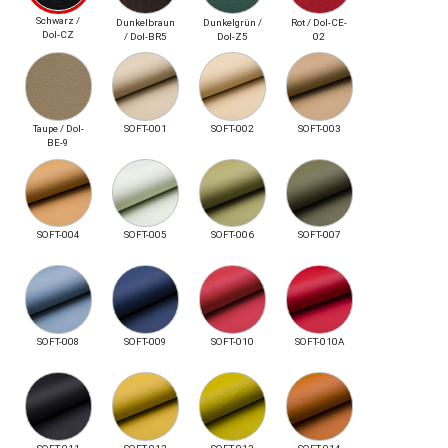
Schwarz /
Dunkelbraun
Dunkelgrün /
Rot / Dol-CE-
Dol-CZ
/ Dol-BR5
Dol-Z5
02
Taupe / Dol-
SOFT-001
SOFT-002
SOFT-003
BE-9
SOFT-004
SOFT-005
SOFT-006
SOFT-007
SOFT-008
SOFT-009
SOFT-010
SOFT-010A