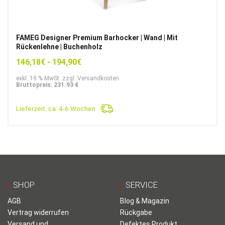
FAMEG Designer Premium Barhocker | Wand | Mit
Rückenlehne | Buchenholz
146,18
€
-
194,90
€
exkl. 19 % MwSt. zzgl. Versandkosten
Bruttopreis: 231.93 €
Lieferzeit:
ca. 4-6 Wochen
SHOP
SERVICE
AGB
Blog & Magazin
Vertrag widerrufen
Rückgabe
Versand und
Defektes Produkt