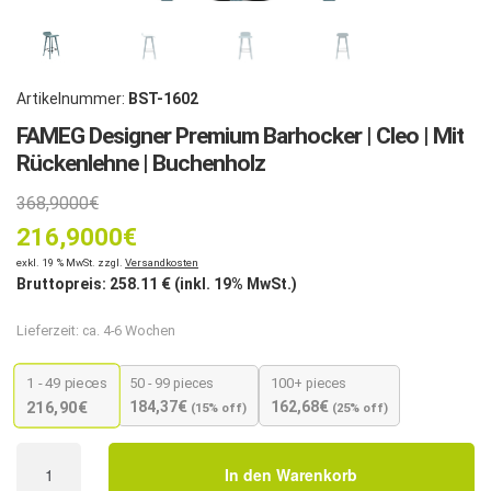
Artikelnummer:
BST-1602
FAMEG Designer Premium Barhocker | Cleo | Mit
Rückenlehne | Buchenholz
368,9000
€
216,9000
€
exkl. 19 % MwSt. zzgl.
Versandkosten
Bruttopreis:
258.11
€ (inkl. 19% MwSt.)
Lieferzeit:
ca. 4-6 Wochen
1 - 49
pieces
50 - 99 pieces
100+ pieces
184,37
€
162,68
€
216,90
€
(15% off)
(25% off)
FAMEG
In den Warenkorb
Designer