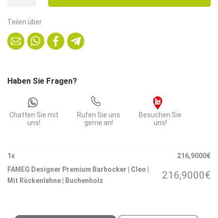
Premium
Barhocker
Teilen über
|
Cleo
|
Mit
Rückenlehne
Haben Sie Fragen?
|
Buchenholz
Menge
Chatten Sie mit
Rufen Sie uns
Besuchen Sie
uns!
gerne an!
uns!
1
x
216,9000
€
FAMEG Designer Premium Barhocker | Cleo |
216,9000
€
Mit Rückenlehne | Buchenholz