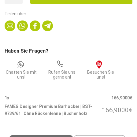
Premium
Barhocker
Teilen über
|
BST-
9739/61
|
Ohne
Haben Sie Fragen?
Rückenlehne
|
Buchenholz
Chatten Sie mit
Rufen Sie uns
Besuchen Sie
Menge
uns!
gerne an!
uns!
1
x
166,9000
€
FAMEG Designer Premium Barhocker | BST-
166,9000
€
9739/61 | Ohne Rückenlehne | Buchenholz