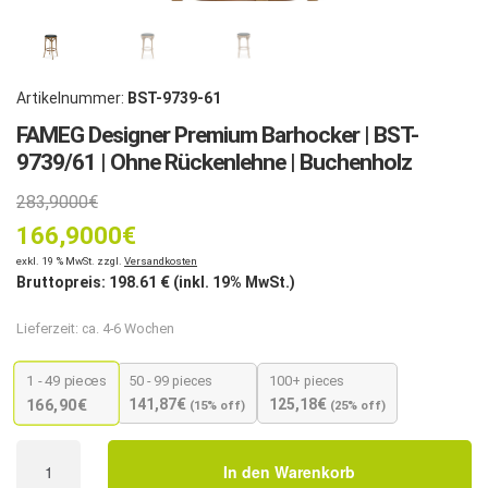
Artikelnummer:
BST-9739-61
FAMEG Designer Premium Barhocker | BST-
9739/61 | Ohne Rückenlehne | Buchenholz
283,9000
€
166,9000
€
exkl. 19 % MwSt. zzgl.
Versandkosten
Bruttopreis:
198.61
€ (inkl. 19% MwSt.)
Lieferzeit:
ca. 4-6 Wochen
1 - 49
pieces
50 - 99 pieces
100+ pieces
141,87
€
125,18
€
166,90
€
(15% off)
(25% off)
FAMEG
In den Warenkorb
Designer