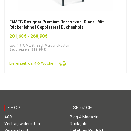
FAMEG Designer Premium Barhocker | Diana | Mit
Rückenlehne | Gepolstert | Buchenholz
201,68
€
-
268,90
€
exkl. 19 % MwSt. zzgl. Versandkosten
Bruttopreis: 319.99 €
Lieferzeit:
ca. 4-6 Wochen
SHOP
SERVICE
AGB
Blog & Magazin
Vertrag widerrufen
Rückgabe
Versand und
Defektes Produkt