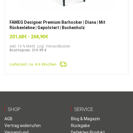
FAMEG Designer Premium Barhocker | Diana | Mit
Rückenlehne | Gepolstert | Buchenholz
201,68
€
-
268,90
€
exkl. 19 % MwSt. zzgl. Versandkosten
Bruttopreis: 319.99 €
Lieferzeit:
ca. 4-6 Wochen
SHOP
SERVICE
AGB
Blog & Magazin
Vertrag widerrufen
Rückgabe
Versand und
Defektes Produkt