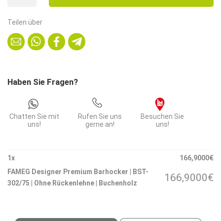
Premium
Barhocker
Teilen über
|
BST-
302/75
|
Ohne
Haben Sie Fragen?
Rückenlehne
|
Buchenholz
Chatten Sie mit
Rufen Sie uns
Besuchen Sie
Menge
uns!
gerne an!
uns!
1
x
166,9000
€
FAMEG Designer Premium Barhocker | BST-
166,9000
€
302/75 | Ohne Rückenlehne | Buchenholz