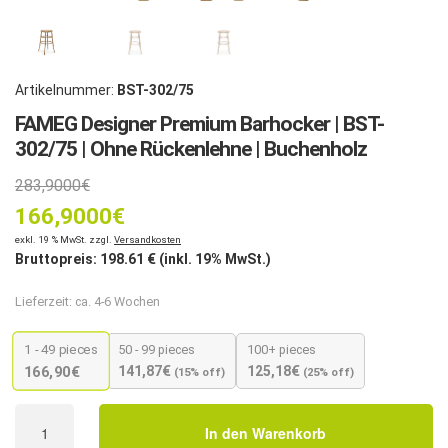
Artikelnummer:
BST-302/75
FAMEG Designer Premium Barhocker | BST-
302/75 | Ohne Rückenlehne | Buchenholz
283,9000
€
166,9000
€
exkl. 19 % MwSt. zzgl.
Versandkosten
Bruttopreis:
198.61
€ (inkl. 19% MwSt.)
Lieferzeit:
ca. 4-6 Wochen
1 - 49
pieces
50 - 99 pieces
100+ pieces
141,87
€
125,18
€
166,90
€
(15% off)
(25% off)
FAMEG
In den Warenkorb
Designer