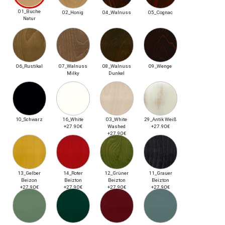
01_Buche
02_Honig
04_Walnuss
05_Cognac
Natur
06_Rustikal
07_Walnuss
08_Walnuss
09_Wenge
Milky
Dunkel
10_Schwarz
16_White
03_White
29_Antik Weiß
+27.90€
Washed
+27.90€
+27.90€
13_Gelber
14_Roter
12_Grüner
11_Grauer
Beizon
Beizton
Beizton
Beizton
+27.90€
+27.90€
+27.90€
+27.90€