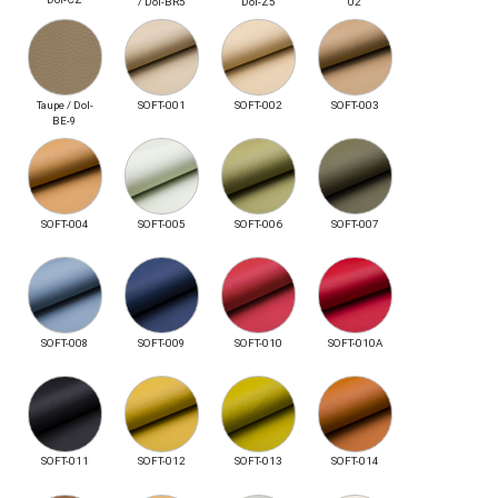
/ Dol-BR5
Dol-Z5
02
Taupe / Dol-
SOFT-001
SOFT-002
SOFT-003
BE-9
SOFT-004
SOFT-005
SOFT-006
SOFT-007
SOFT-008
SOFT-009
SOFT-010
SOFT-010A
SOFT-011
SOFT-012
SOFT-013
SOFT-014