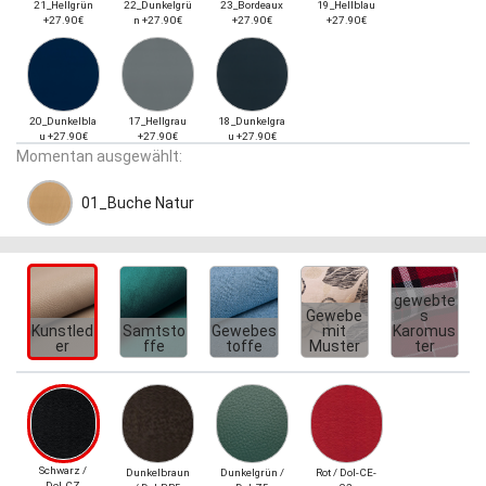
21_Hellgrün
22_Dunkelgrü
23_Bordeaux
19_Hellblau
+27.90€
n +27.90€
+27.90€
+27.90€
20_Dunkelbla
17_Hellgrau
18_Dunkelgra
u +27.90€
+27.90€
u +27.90€
Momentan ausgewählt:
01_Buche Natur
gewebte
Gewebe
s
Kunstled
Samtsto
Gewebes
mit
Karomus
er
ffe
toffe
Muster
ter
Schwarz /
Dunkelbraun
Dunkelgrün /
Rot / Dol-CE-
Dol-CZ