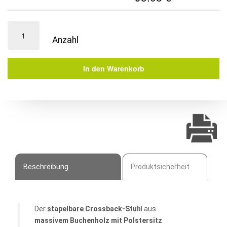
Eventstuhl
Stapelbar
|
Crocce
In den Warenkorb
Crossback
mit
Polster-
Sitz
Menge
Beschreibung
Produktsicherheit
Der
stapelbare Crossback-Stuh
l aus
massivem Buchenholz mit Polstersitz