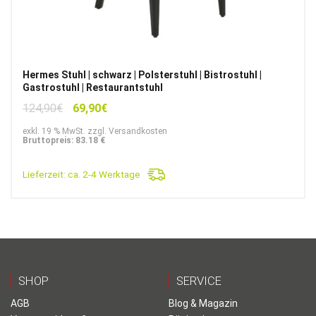
Hermes Stuhl | schwarz | Polsterstuhl | Bistrostuhl |
Gastrostuhl | Restaurantstuhl
Ursprünglicher
Aktueller
124,90
€
69,90
€
Preis
Preis
exkl. 19 % MwSt. zzgl. Versandkosten
war:
ist:
Bruttopreis: 83.18 €
124,90€
69,90€.
Lieferzeit:
ca. 2-4 Werktage
SHOP
SERVICE
AGB
Blog & Magazin