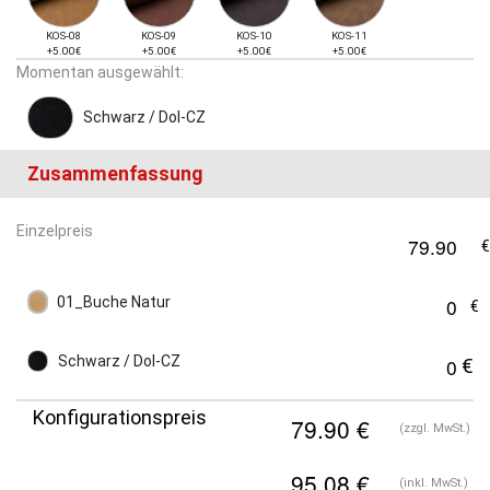
KOS-08
KOS-09
KOS-10
KOS-11
+5.00€
+5.00€
+5.00€
+5.00€
Momentan ausgewählt:
Schwarz / Dol-CZ
Zusammenfassung
Einzelpreis
01_Buche Natur
Schwarz / Dol-CZ
Konfigurationspreis
(zzgl. MwSt.)
(inkl. MwSt.)