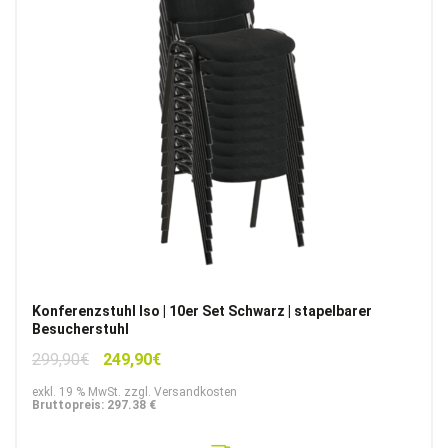
Konferenzstuhl Iso | 10er Set Schwarz | stapelbarer
Besucherstuhl
Ursprünglicher
Aktueller
299,90
€
249,90
€
Preis
Preis
exkl. 19 % MwSt. zzgl. Versandkosten
war:
ist:
Bruttopreis: 297.38 €
299,90€
249,90€.