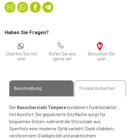
Stahlgestell
|
Konferenzstuhl
mit
Haben Sie Fragen?
Stuhlverbinder
Menge
Chatten Sie mit
Rufen Sie uns
Besuchen Sie
uns!
gerne an!
uns!
Beschreibung
Produktsicherheit
Der
Besucherstuhl Tampere
kombiniert Funktionalität
mit Komfort. Die gepolsterte Sitzfläche sorgt für
bequemes Sitzen, während die Sitzschale aus
Sperrholz eine moderne Optik verleiht. Dank stabilem,
verchromtem Stahlgestell und praktischem