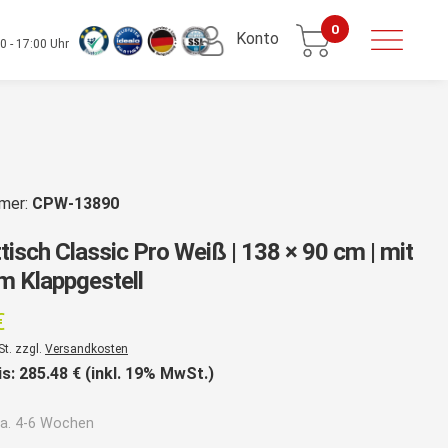
0
Konto
0 - 17:00 Uhr
mmer:
CPW-13890
tisch Classic Pro Weiß | 138 × 90 cm | mit
 Klappgestell
€
St. zzgl.
Versandkosten
is:
285.48
€ (inkl. 19% MwSt.)
a. 4-6 Wochen