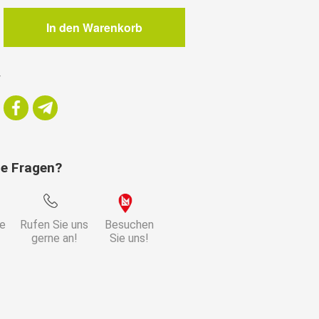
ch
In den Warenkorb
r
ie Fragen?
ie
Rufen Sie uns
Besuchen
gerne an!
Sie uns!
ll