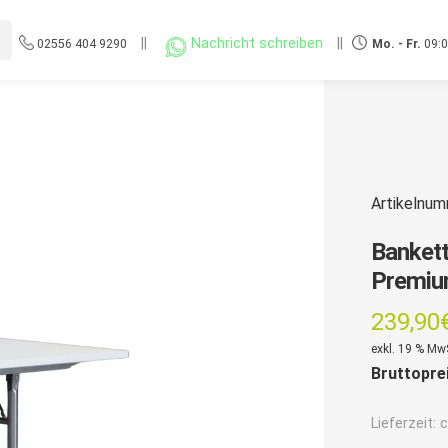
||
Nachricht schreiben
||
02556 404 9290
Mo. - Fr.
09:0
Artikelnu
Bankett
Premium
239,90
exkl. 19 % Mw
Bruttopre
Lieferzeit:
c