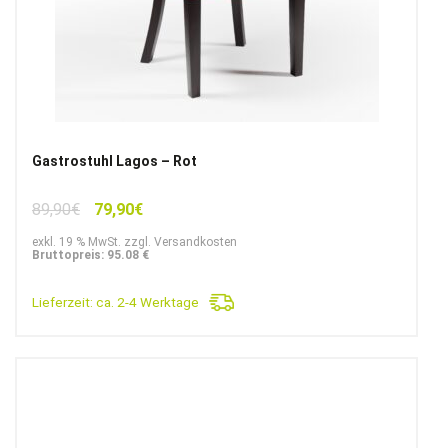
Gastrostuhl Lagos – Rot
Ursprünglicher
Aktueller
89,90
€
79,90
€
Preis
Preis
exkl. 19 % MwSt. zzgl. Versandkosten
war:
ist:
Bruttopreis: 95.08 €
89,90€
79,90€.
Lieferzeit:
ca. 2-4 Werktage