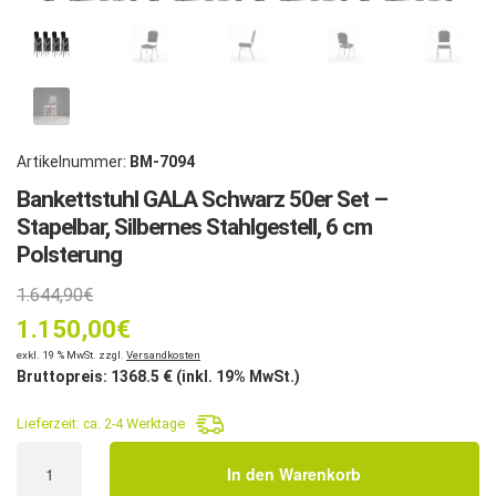
Artikelnummer:
BM-7094
Bankettstuhl GALA Schwarz 50er Set –
Stapelbar, Silbernes Stahlgestell, 6 cm
Polsterung
Ursprünglicher
1.644,90
€
1.150,00
Preis
€
Aktueller
exkl. 19 % MwSt. zzgl.
Versandkosten
war:
Bruttopreis:
1368.5
€ (inkl. 19% MwSt.)
Preis
1.644,90€
Lieferzeit:
ca. 2-4 Werktage
ist:
Bankettstuhl
In den Warenkorb
GALA