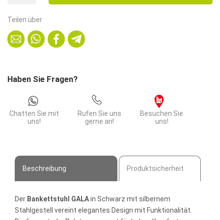
1.150,00€.
Schwarz
50er
Teilen über
Set
–
Stapelbar,
Silbernes
Stahlgestell,
Haben Sie Fragen?
6
cm
Polsterung
Chatten Sie mit
Rufen Sie uns
Besuchen Sie
Menge
uns!
gerne an!
uns!
Beschreibung
Produktsicherheit
Der
Bankettstuhl GALA
in Schwarz mit silbernem
Stahlgestell vereint elegantes Design mit Funktionalität.