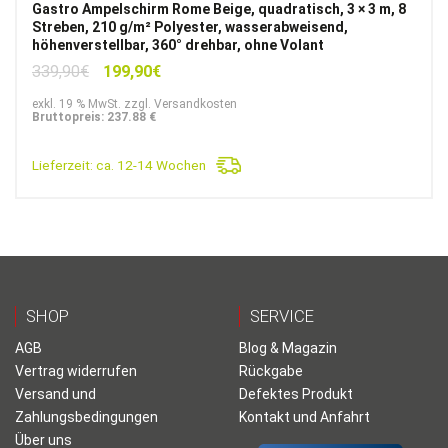
Gastro Ampelschirm Rome Beige, quadratisch, 3 × 3 m, 8
Streben, 210 g/m² Polyester, wasserabweisend,
höhenverstellbar, 360° drehbar, ohne Volant
Ursprünglicher
Aktueller
339,90
€
199,90
€
Preis
Preis
exkl. 19 % MwSt. zzgl. Versandkosten
war:
ist:
Bruttopreis: 237.88 €
339,90€
199,90€.
Lieferzeit:
ca. 12-14 Wochen
SHOP
SERVICE
AGB
Blog & Magazin
Vertrag widerrufen
Rückgabe
Versand und
Defektes Produkt
Zahlungsbedingungen
Kontakt und Anfahrt
Über uns