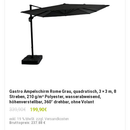
Gastro Ampelschirm Rome Grau, quadratisch, 3 × 3 m, 8
Streben, 210 g/m² Polyester, wasserabweisend,
höhenverstellbar, 360° drehbar, ohne Volant
Ursprünglicher
Aktueller
339,90
€
199,90
€
Preis
Preis
exkl. 19 % MwSt. zzgl. Versandkosten
war:
ist:
Bruttopreis: 237.88 €
339,90€
199,90€.