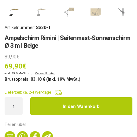
Artikelnummer:
SS30-T
Ampelschirm Rimini | Seitenmast-Sonnenschirm
Ø 3 m | Beige
Ursprünglicher
89,90
€
69,90
Preis
€
Aktueller
exkl. 19 % MwSt. zzgl.
Versandkosten
war:
Bruttopreis:
83.18
€ (inkl. 19% MwSt.)
Preis
89,90€
Lieferzeit:
ca. 2-4 Werktage
ist:
Ampelschirm
In den Warenkorb
Rimini
69,90€.
|
Seitenmast-
Teilen über
Sonnenschirm
Ø