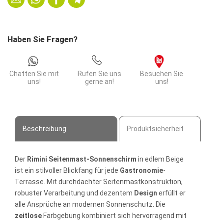
3
m
|
Haben Sie Fragen?
Beige
Menge
Chatten Sie mit
Rufen Sie uns
Besuchen Sie
uns!
gerne an!
uns!
Beschreibung
Produktsicherheit
Der
Rimini Seitenmast-Sonnenschirm
in edlem Beige
ist ein stilvoller Blickfang für jede
Gastronomie
-
Terrasse. Mit durchdachter Seitenmastkonstruktion,
robuster Verarbeitung und dezentem
Design
erfüllt er
alle Ansprüche an modernen Sonnenschutz. Die
zeitlose
Farbgebung kombiniert sich hervorragend mit