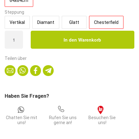
64x64cm
Steppung
Vertikal
Diamant
Glatt
Chesterfield
Gastro
In den Warenkorb
Eckbank
Amsterdam
|
Teilen über
64x64
cm
|
Kunstleder
Taupe
Haben Sie Fragen?
|
Chesterfield
Menge
Chatten Sie mit
Rufen Sie uns
Besuchen Sie
uns!
gerne an!
uns!